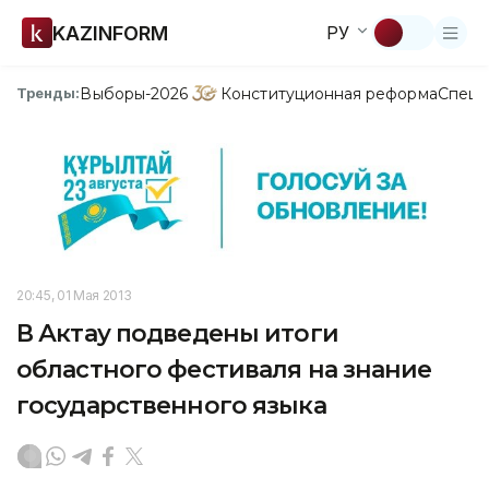
KAZINFORM
РУ
Выборы-2026
Конституционная реформа
Спецп
Тренды:
20:45, 01 Мая 2013
В Актау подведены итоги
областного фестиваля на знание
государственного языка