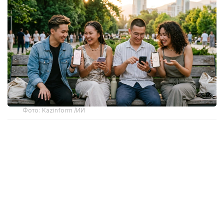
Фото: Kazinform /ИИ
Компания DATAmetrics публикует социологические
данные, характеризующие социальное
самочувствие населения: оценки собственной
жизни, изменения материального положения
семьи и ожидания относительно будущего. Эти
данные выявлены в результате социологического
исследования, проведенного с 13 июня по 2 июля