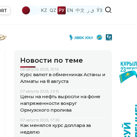
KZ
QZ
РУ
EN
中文
ق ز
ЎЗ
ORT
Новости по теме
08 августа 2026, 10:14
Курс валют в обменниках Астаны и
Алматы на 8 августа
07 августа 2026, 23:15
Цены на нефть выросли на фоне
напряженности вокруг
Ормузского пролива
07 августа 2026, 17:36
Как менялся курс доллара за
неделю