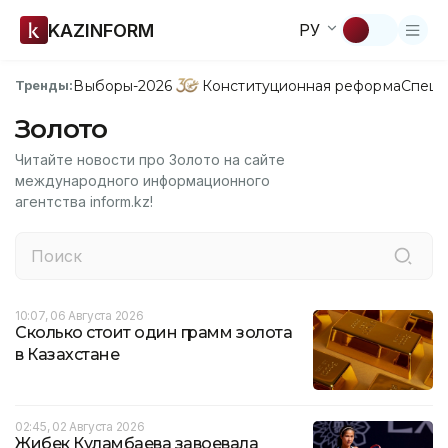
KAZINFORM
РУ
Выборы-2026
Конституционная реформа
Спецп
Тренды:
Золото
Читайте новости про Золото на сайте
международного информационного
агентства inform.kz!
10:07, 06 Августа 2026
Сколько стоит один грамм золота
в Казахстане
02:45, 02 Августа 2026
Жибек Куламбаева завоевала