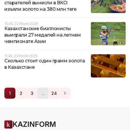
старателей вынесли в ВКО:
изъяли золото на 380 млн теңге
15:45, 23 Июля 2026
Казахстанские биатлонисты
выиграли 27 медалей на летнем
чемпионате Азии
11:48, 23 Июля 2026
Сколько стоит один грамм золота
в Казахстане
…
1
2
3
24
KAZINFORM