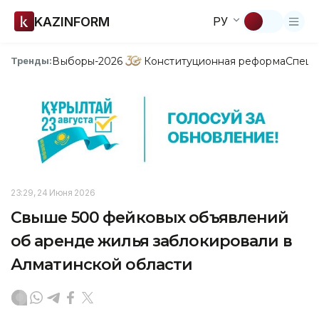
KAZINFORM
РУ
Выборы-2026
Конституционная реформа
Спецп
Тренды:
23:29, 24 Июня 2026
Свыше 500 фейковых объявлений
об аренде жилья заблокировали в
Алматинской области