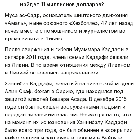
найдет 11 миллионов долларов?
Муса ас-Садр, основатель шиитского движения
«Амаль», ныне союзного «Хезболле», 47 лет назад
исчез вместе с помощником и журналистом во
время визита в Ливию.
После свержения и гибели Муаммара Каддафи в
октябре 2011 года, члены семьи Каддафи бежали
из Ливии. В то время отношения между Ливаном
и Ливией оставались напряженными.
Ханнибал Каддафи, женатый на ливанской модели
Алин Скаф, бежал в Сирию, где находился под
защитой властей Башара Асада. В декабре 2015
года он был похищен вооруженными людьми и
передан ливанским властям. Несмотря на то, что
на момент их исчезновения Ханнибалу Каддафи
было всего три года, он был обвинен в «сокрытии
информации» и заключен в тюрьму в Бейруте.