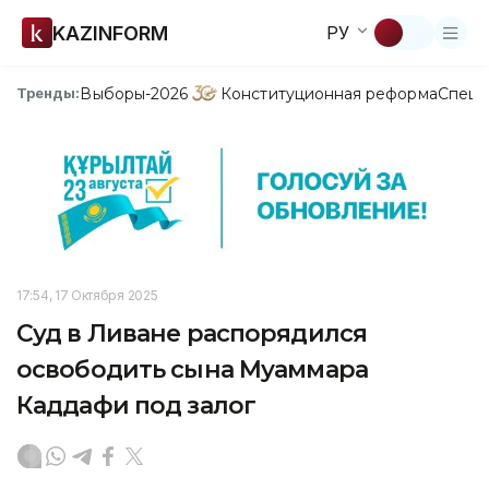
KAZINFORM
РУ
Выборы-2026
Конституционная реформа
Спецп
Тренды:
17:54, 17 Октября 2025
Суд в Ливане распорядился
освободить сына Муаммара
Каддафи под залог