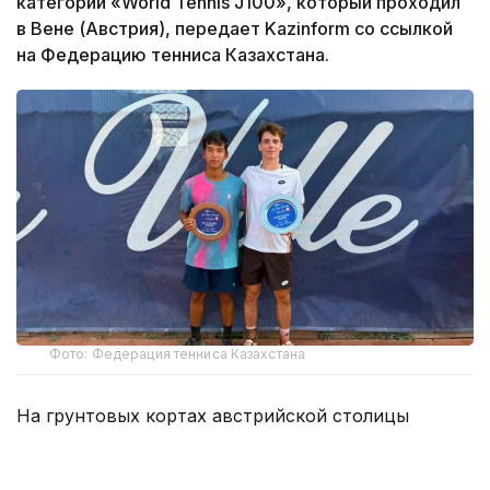
категории «World Tennis J100», который проходил
в Вене (Австрия), передает Kazinform со ссылкой
на Федерацию тенниса Казахстана.
Фото: Федерация тенниса Казахстана
На грунтовых кортах австрийской столицы
Маханов выступил в парном разряде вместе с
местным теннисистом Леандером Таубером.