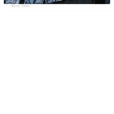
Фото: КУИС
Как сообщили в прокуратуре ВКО, факт
вымогательства был выявлен в рамках надзорной
деятельности Генеральной прокуратуры.
Уголовное дело передали в производство
специальных прокуроров.
Следствием установлено, что с июля по ноябрь
2025 года осужденные Ж. и К. под угрозой
применения физического насилия требовали
деньги у вновь прибывшего осужденного М. за
так называемое «покровительство».
В ходе расследования была собрана
доказательная база, подтвердившая причастность
обвиняемых к совершению преступления.
Материалы дела направили в суд.