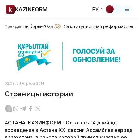
KAZINFORM
РУ
Выборы-2026
Конституционная реформа
Спецп
Тренды:
02:09, 04 Апреля 2014
Страницы истории
АСТАНА. КАЗИНФОРМ - Осталось 14 дней до
проведения в Астане XХI сессии Ассамблеи народа
Казахстана, в работе которой примет участие ее