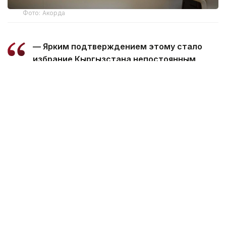
Фото: Акорда
— Ярким подтверждением этому стало
избрание Кыргызстана непостоянным
членом Совета Безопасности ООН.
Пользуясь случаем, поздравляю
Президента Кыргызстана уважаемого
Садыра Нургожоевича Жапарова и весь
кыргызский народ с этим историческим
достижением, — отметил Президент
Казахстана.
Глава государства сообщил, что все
принципиальные вопросы взаимодействия стран
региона были обстоятельно обсуждены
на прошлогодней встрече в Ташкенте.
— Высказанные тогда инициативы, в том