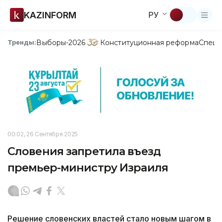
KAZINFORM
РУ
Выборы-2026
Конституционная реформа
Спецп
Тренды:
00:02, 26 Сентября 2025
Словения запретила въезд
премьер-министру Израиля
Решение словенских властей стало новым шагом в