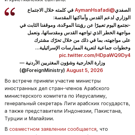
في كلمته خلال الاجتماع
@AymanHsafadi
الصفدي
الوزاري لدعم القدس وأماكنها المقدسة:
-نجتمع اليوم تعبيرًا عن رؤيتنا الموحّدة، وموقفنا الثابت في
مواجهة الخطر الذي تواجهه القدس ومقدساتها، ونعمل
على مواجهته، بما في ذلك من خلال تحرّك مشترك
وخطوات جماعية لتعرية الممارسات الإسرائيلية…
pic.twitter.com/HDpaWQ9Dy4
— وزارة الخارجية وشؤون المغتربين الأردنية
(@ForeignMinistry)
August 5, 2026
Во встрече приняли участие министры
иностранных дел стран-членов Арабского
министерского комитета по Иерусалиму,
генеральный секретарь Лиги арабских государств,
а также представители Индонезии, Пакистана,
Турции и Малайзии.
В
совместном заявлении сообщается
, что