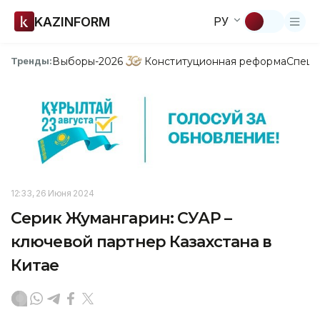
KAZINFORM
РУ
Выборы-2026
Конституционная реформа
Спецп
Тренды:
12:33, 26 Июня 2024
Серик Жумангарин: СУАР –
ключевой партнер Казахстана в
Китае