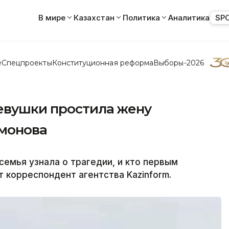
В мире
Казахстан
Политика
Аналитика
SP
е
Спецпроекты
Конституционная реформа
Выборы-2026
евушки простила жену
хмонова
 семья узнала о трагедии, и кто первым
 корреспондент агентства Kazinform.