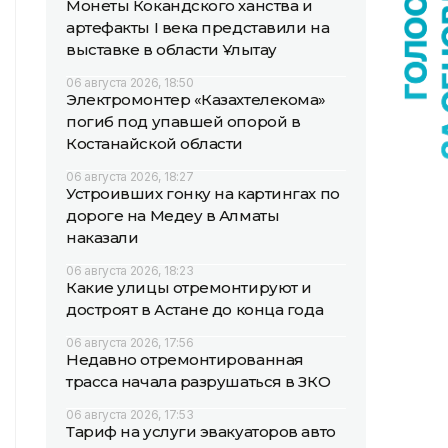
Монеты Кокандского ханства и
артефакты I века представили на
выставке в области Ұлытау
06 августа 2026, 18:50
Электромонтер «Казахтелекома»
погиб под упавшей опорой в
Костанайской области
06 августа 2026, 18:27
Устроивших гонку на картингах по
дороге на Медеу в Алматы
наказали
06 августа 2026, 18:23
Какие улицы отремонтируют и
достроят в Астане до конца года
06 августа 2026, 17:56
Недавно отремонтированная
трасса начала разрушаться в ЗКО
06 августа 2026, 17:53
Тариф на услуги эвакуаторов авто