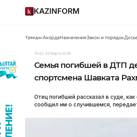
KAZINFORM
Акорда
Назначения
Закон и порядок
Дось
Тренды:
16:42, 02 Марта 2026
Семья погибшей в ДТП д
спортсмена Шавката Ра
Отец погибшей рассказал в суде, как
сообщил им о случившемся, передает