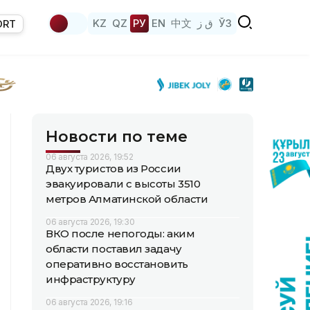
KZ
QZ
РУ
EN
中文
ق ز
ЎЗ
ORT
Новости по теме
06 августа 2026, 19:52
Двух туристов из России
эвакуировали с высоты 3510
метров Алматинской области
06 августа 2026, 19:30
ВКО после непогоды: аким
области поставил задачу
оперативно восстановить
инфраструктуру
06 августа 2026, 19:16