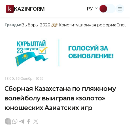
KAZINFORM
РУ
Выборы-2026
Конституционная реформа
Спецп
Тренды:
23:00, 26 Октября 2025
Сборная Казахстана по пляжному
волейболу выиграла «золото»
юношеских Азиатских игр