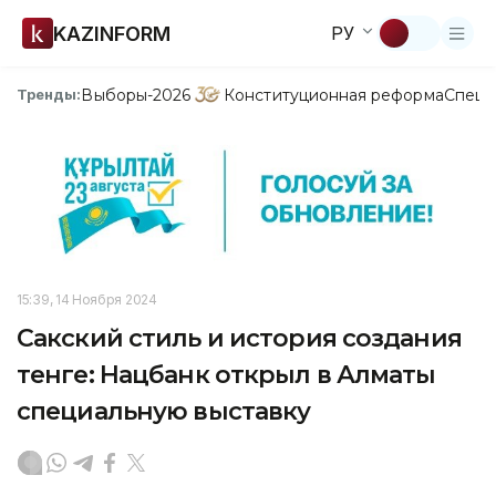
KAZINFORM
РУ
Выборы-2026
Конституционная реформа
Спецп
Тренды:
15:39, 14 Ноября 2024
Сакский стиль и история создания
тенге: Нацбанк открыл в Алматы
специальную выставку