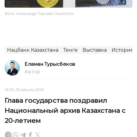
Фото: Александр Павский / Kazinform
Нацбанк Казахстана
Тенге
Выставка
История К
Еламан Турысбеков
Автор
19:30, 05 Августа 2026
Глава государства поздравил
Национальный архив Казахстана с
20-летием