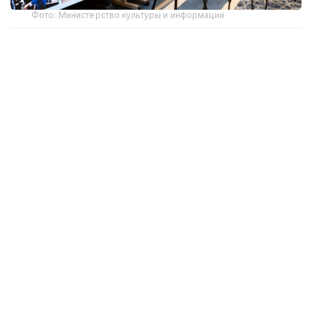
Фото: Министерство культуры и информации
В Астане состоялась международная научно-
практическая конференция «Архивы: цифровая
трансформация, конституционные ценности,
историческое наследие», посвященная 20-летию
Национального архива Республики Казахстан.
В работе конференции приняли участие
заместитель Премьер-министра — министр
культуры и информации Республики Казахстан
Аида Балаева, представители Администрации
Президента Республики Казахстан,
государственных органов, архивных учреждений
Турции, России, Узбекистана, Саудовской Аравии
и Таджикистана, а также ведущие ученые и
специалисты архивной отрасли.
На открытии мероприятия Аида Балаева зачитала