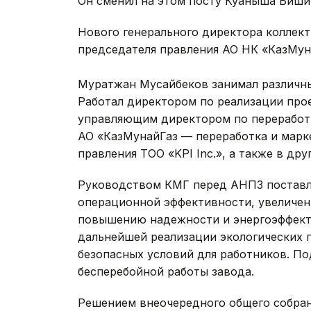
Он сменил на этом посту Куаныша Биши
Нового генерального директора коллек
председателя правления АО НК «КазМун
Муратжан Мусайбеков занимал различны
Работал директором по реализации про
управляющим директором по переработк
АО «КазМунайГаз — переработка и марк
правления ТОО «KPI Inc.», а также в др
Руководством КМГ перед АНПЗ поставл
операционной эффективности, увеличен
повышению надежности и энергоэффект
дальнейшей реализации экологических 
безопасных условий для работников. По
бесперебойной работы завода.
Решением внеочередного общего собра