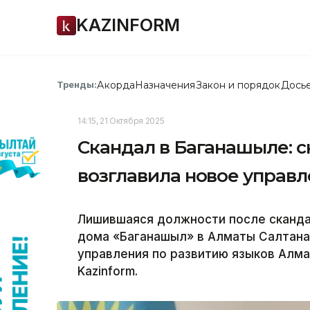
KAZINFORM
Акорда
Назначения
Закон и порядок
Дось
Тренды:
14:15, 21 Октября 2025
Скандал в Баганашыле: с
возглавила новое управ
Лишившаяся должности после сканда
дома «Баганашыл» в Алматы Салтана
управления по развитию языков Алма
Kazinform.