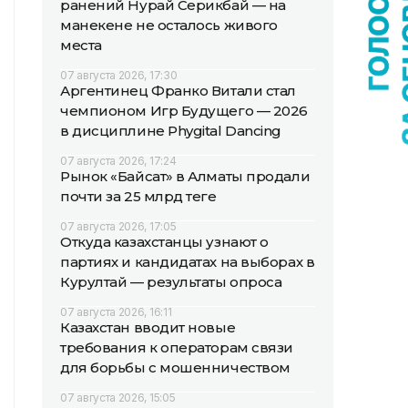
ранений Нурай Серикбай — на
манекене не осталось живого
места
07 августа 2026, 17:30
Аргентинец Франко Витали стал
чемпионом Игр Будущего — 2026
в дисциплине Phygital Dancing
07 августа 2026, 17:24
Рынок «Байсат» в Алматы продали
почти за 25 млрд теңге
07 августа 2026, 17:05
Откуда казахстанцы узнают о
партиях и кандидатах на выборах в
Курултай — результаты опроса
07 августа 2026, 16:11
Казахстан вводит новые
требования к операторам связи
для борьбы с мошенничеством
07 августа 2026, 15:05