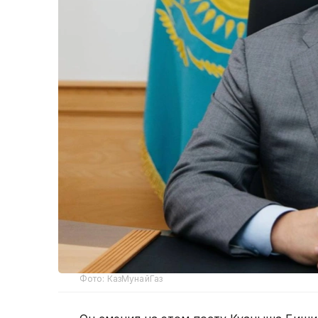
Фото: КазМунайГаз