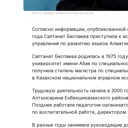
Фото: акимат Алматинской области
Согласно информации, опубликованной на
года Салтанат Беспаева приступила к и
управления по развитию языков Алматин
Салтанат Беспаева родилась в 1975 год
университет имени Абая по специальност
получила степень магистра по специал
в Казахском национальном аграрном ис
Трудовую деятельность начала в 2000 
Алтынсарина Енбекшиказахского района 
Позднее работала педагогом-организат
по воспитательной работе, директором
В разные годы занимала руководящие д