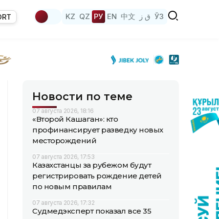
KZ
QZ
РУ
EN
中文
ق ز
ЎЗ
ORT
Новости по теме
07 августа 2026, 18:16
«Второй Кашаган»: кто
профинансирует разведку новых
месторождений
07 августа 2026, 17:53
Казахстанцы за рубежом будут
регистрировать рождение детей
по новым правилам
07 августа 2026, 17:32
Судмедэксперт показал все 35