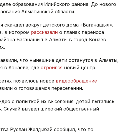
тделе образования Илийского района. До нового
азования Алматинской области.
ся скандал вокруг детского дома «Баганашыл».
е, в котором
рассказали
о планах переноса
района Баганашыл в Алматы в город Конаев
их.
аявили, что нынешние дети останутся в Алматы,
я в Конаеве, где
строился
новый центр.
сетях появилось новое
видеообращение
явили о готовящемся переселении.
део с попыткой их выселения: детей пытались
ь. Случай вызвал широкий общественный
ства Руслан Желдибай сообщил, что по