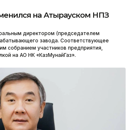
менился на Атырауском НПЗ
еральным директором (председателем
рабатывающего завода. Соответствующее
м собранием участников предприятия,
лкой на АО НК «КазМунайГаз».