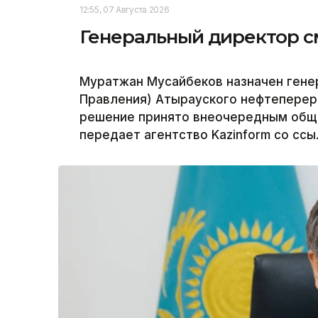
12:55, 07 Августа 2026
Генеральный директор с
Муратжан Мусайбеков назначен ген
Правления) Атырауского нефтепере
решение принято внеочередным общи
передает агентство Kazinform со ссы