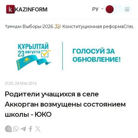
KAZINFORM
РУ
Выборы-2026
Конституционная реформа
Спецп
Тренды:
21:55, 29 Мая 2014
Родители учащихся в селе
Аккорган возмущены состоянием
школы - ЮКО