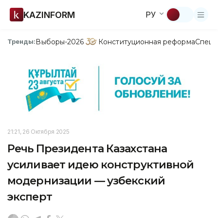
KAZINFORM
РУ
Выборы-2026
Конституционная реформа
Спецп
Тренды:
21:21, 26 Октября 2025
Речь Президента Казахстана
усиливает идею конструктивной
модернизации — узбекский
эксперт