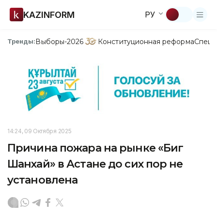
KAZINFORM
РУ
Выборы-2026
Конституционная реформа
Спецп
Тренды:
14:24, 09 Октября 2025
Причина пожара на рынке «Биг
Шанхай» в Астане до сих пор не
установлена