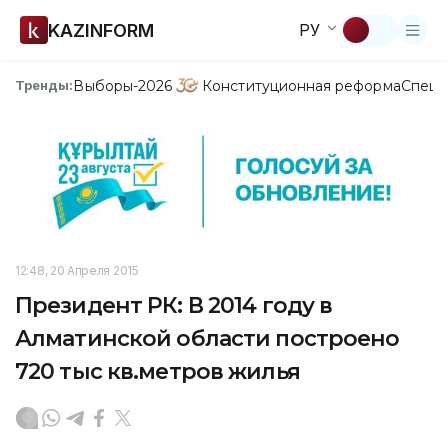
KAZINFORM
РУ
Выборы-2026
Конституционная реформа
Спецп
Тренды:
12:48, 20 Апреля 2015
Президент РК: В 2014 году в
Алматинской области построено
720 тыс кв.метров жилья