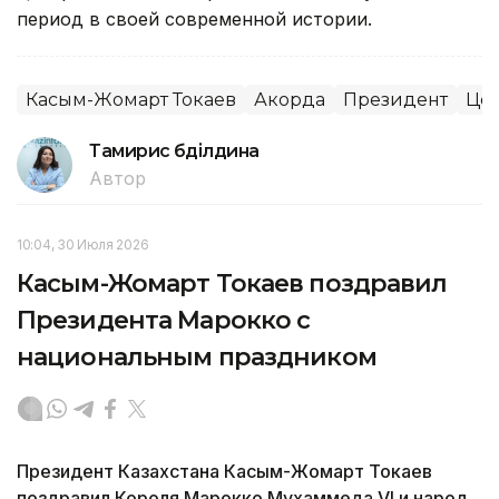
период в своей современной истории.
Касым-Жомарт Токаев
Акорда
Президент
Цен
Тамирис Әбділдина
Автор
10:04, 30 Июля 2026
Касым-Жомарт Токаев поздравил
Президента Марокко с
национальным праздником
Президент Казахстана Касым-Жомарт Токаев
поздравил Короля Марокко Мухаммеда VI и народ