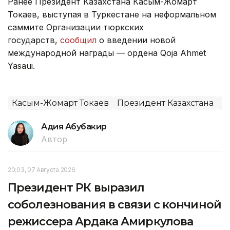
Ранее Президент Казахстана Касым-Жомарт
Токаев, выступая в Туркестане на неформальном
саммите Организации тюркских
государств,
сообщил
о введении новой
международной награды — ордена Qoja Ahmet
Yasaui.
Касым-Жомарт Токаев
Президент Казахстана
С
Адия Абубакир
Автор
20:03, 07 Августа 2026
Президент РК выразил
соболезнования в связи с кончиной
режиссера Ардака Амиркулова