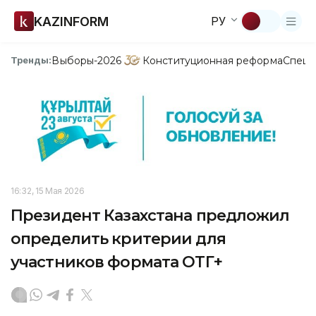
KAZINFORM
РУ
Выборы-2026
Конституционная реформа
Спецп
Тренды:
16:32, 15 Мая 2026
Президент Казахстана предложил
определить критерии для
участников формата ОТГ+