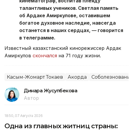
кинематограф, воспитав плеяду
талантливых учеников. Светлая память
об Ардаке Амиркулове, оставившем
богатое духовное наследие, навсегда
останется в наших сердцах, — говорится
в телеграмме.
Известный казахстанский кинорежиссер Ардак
Амиркулов
скончался
на 71 году жизни.
Касым-Жомарт Токаев
Акорда
Соболезновани
Динара Жусупбекова
Автор
18:50, 07 Августа 2026
Одна из главных житниц страны: