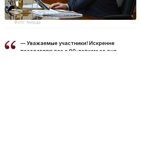
Фото: Акорда
— Уважаемые участники! Искренне
поздравляю вас с 90-летием со дня
образования Северо-Казахстанской
области!
За это время регион добился
впечатляющего прогресса в своем
развитии, а его летопись обогатилась
многими славными страницами.
Сегодня Северный Казахстан — одна
из главных житниц страны. Наши аграрии,
блестяще владеющие мастерством
земледелия, вносят весомый вклад
в обеспечение продовольственной