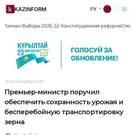
KAZINFORM
РУ
Выборы-2026
Конституционная реформа
Спецп
Тренды:
12:40, 04 Ноября 2025
Премьер-министр поручил
обеспечить сохранность урожая и
бесперебойную транспортировку
зерна