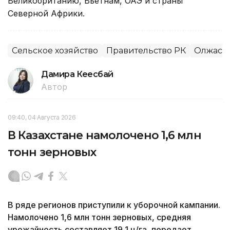
Великобританию, Вьетнам, ОАЭ и страны
Северной Африки.
Сельское хозяйство
Правительство РК
Олжас Б
Дамира Кеңесбай
Автор
09:40, 04 Августа 2026
В Казахстане намолочено 1,6 млн
тонн зерновых
В ряде регионов приступили к уборочной кампании.
Намолочено 1,6 млн тонн зерновых, средняя
урожайность составляет 19,1 ц/га, передает