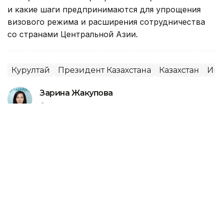
и какие шаги предпринимаются для упрощения
визового режима и расширения сотрудничества
со странами Центральной Азии.
Курултай
Президент Казахстана
Казахстан
Ин
Зарина Жакупова
Автор
20:44, 28 Июля 2026
Парламентские выборы в
Казахстане станут важным этапом
реализации конституционной
реформы — итальянский эксперт