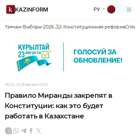
KAZINFORM
РУ
Выборы-2026
Конституционная реформа
Спецп
Тренды:
18:33, 24 Февраля 2026
Правило Миранды закрепят в
Конституции: как это будет
работать в Казахстане