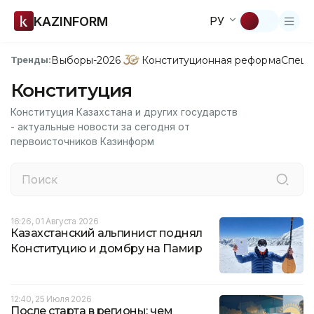
KAZINFORM
РУ
Выборы-2026
Конституционная реформа
Спецп
Тренды:
Конституция
Конституция Казахстана и других государств
- актуальные новости за сегодня от
первоисточников Казинформ
16:26, 01 Августа 2026
Казахстанский альпинист поднял
Конституцию и домбру на Памир
12:40, 25 Июля 2026
После старта в регионы: чем