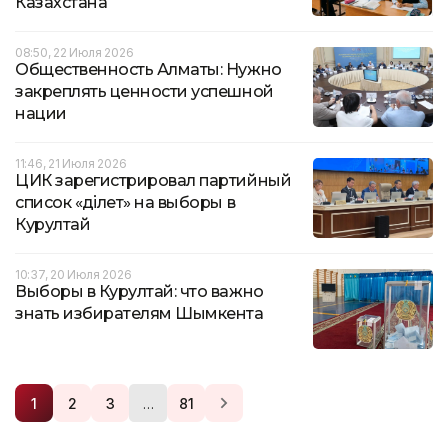
Казахстана
08:50, 22 Июля 2026
Общественность Алматы: Нужно
закреплять ценности успешной
нации
11:46, 21 Июля 2026
ЦИК зарегистрировал партийный
список «Әділет» на выборы в
Курултай
10:37, 20 Июля 2026
Выборы в Курултай: что важно
знать избирателям Шымкента
…
1
2
3
81