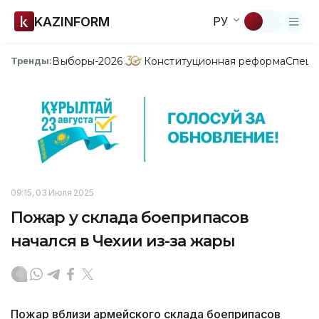
KAZINFORM
РУ
Выборы-2026
Конституционная реформа
Спецп
Тренды:
09:15, 03 Июля 2025
Пожар у склада боеприпасов
начался в Чехии из-за жары
Пожар вблизи армейского склада боеприпасов