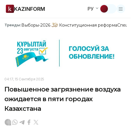
KAZINFORM
РУ
Выборы-2026
Конституционная реформа
Спецп
Тренды:
04:17, 15 Сентября 2025
Повышенное загрязнение воздуха
ожидается в пяти городах
Казахстана