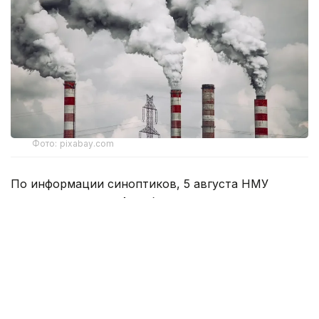
Фото: pixabay.com
По информации синоптиков, 5 августа НМУ
прогнозируются в Актобе.
Неблагоприятные метеоусловия представляют
собой сочетание краткосрочных
метеорологических факторов (штиль, слабый
ветер, туман, инверсия), которые способствуют
накоплению вредных (загрязняющих) веществ в
приземном слое атмосферного воздуха.