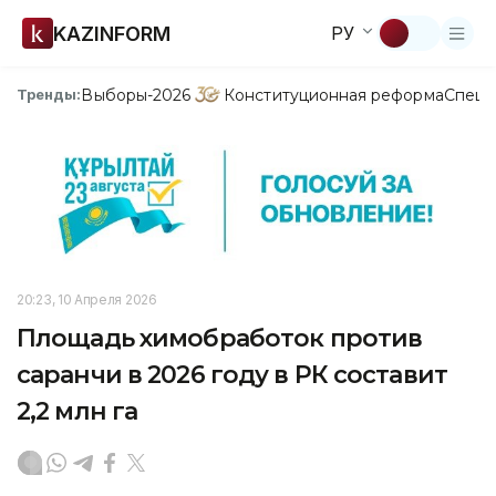
KAZINFORM
РУ
Выборы-2026
Конституционная реформа
Спецп
Тренды:
20:23, 10 Апреля 2026
Площадь химобработок против
саранчи в 2026 году в РК составит
2,2 млн га