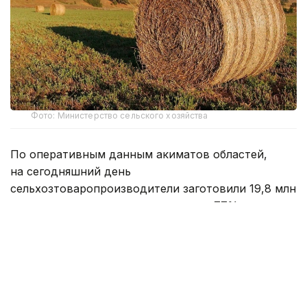
Фото: Министерство сельского хозяйства
По оперативным данным акиматов областей,
на сегодняшний день
сельхозтоваропроизводители заготовили 19,8 млн
тонн кормов, что составляет около 77%
от запланированного объема сена
на предстоящий зимне-стойловый период.
На сегодня заготовлено 17,1 млн тонн сена, 1,5 млн
тонн сенажа, 362,3 тыс. тонн концентрированных
кормов, 91,7 тыс. тонн силоса и 777,2 тыс. тонн