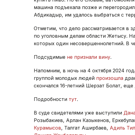
машина подъехала позже и перегородила
Абдикадыр, им удалось выбраться с тер
Отметим, что дело рассматривается в 
по уголовным делам области Жетысу. На
которых один несовершеннолетний. В ч
Подсудимые
не признали вину
.
Напомним, в ночь на 4 октября 2024 год
группой молодых людей
произошла
драк
скончался 16-летний Шерзат Болат, еще
Подробности
тут
.
В суде свидетелями уже выступили
Дан
Розыбакиев, Арлан Казыкенов, Еркебул
Курамысов
, Талгат Аширбаев,
Адиль Ти