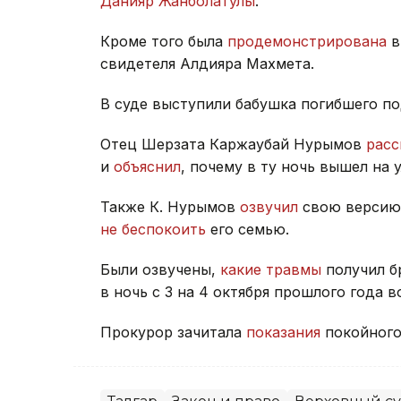
Данияр Жанболатулы
.
Кроме того была
продемонстрирована
в
свидетеля Алдияра Махмета.
В суде выступили бабушка погибшего п
Отец Шерзата Каржаубай Нурымов
расс
и
объяснил
, почему в ту ночь вышел на 
Также К. Нурымов
озвучил
свою версию 
не беспокоить
его семью.
Были озвучены,
какие травмы
получил б
в ночь с 3 на 4 октября прошлого года в
Прокурор зачитала
показания
покойного