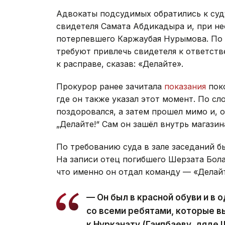
Адвокаты подсудимых обратились к суду
свидетеля Самата Абдикадыра и, при н
потерпевшего Каржаубая Нурымова. По 
требуют привлечь свидетеля к ответств
к расправе, сказав: «Делайте».
Прокурор ранее зачитала
показания
поко
где он также указал этот момент. По сл
поздоровался, а затем прошел мимо и, о
„Делайте!“ Сам он зашёл внутрь магазин
По требованию суда в зале заседаний б
На записи отец погибшего Шерзата Бола
что именно он отдал команду — «Делайт
— Он был в красной обуви и в
со всеми ребятами, которые в
к Нурканату (Гаипбаеву, дяде