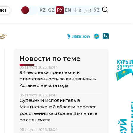
KZ
QZ
РУ
EN
中文
ق ز
ЎЗ
ORT
Новости по теме
05 августа 2026, 19:44
94 человека привлекли к
ответственности за вандализм в
Астане с начала года
05 августа 2026, 14:41
Судебный исполнитель в
Мангистауской области перевел
родственникам более 3 млн теңге
со спецсчета
05 августа 2026, 13:00