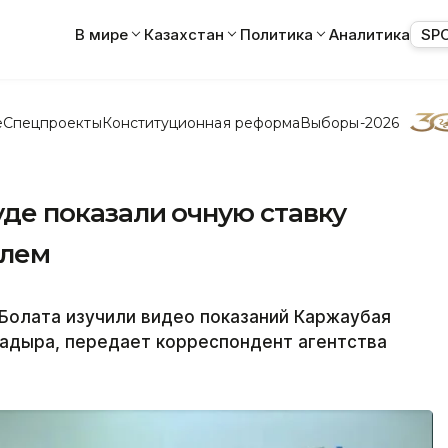
В мире
Казахстан
Политика
Аналитика
SP
е
Спецпроекты
Конституционная реформа
Выборы-2026
суде показали очную ставку
елем
 Болата изучили видео показаний Каржаубая
адыра, передает корреспондент агентства