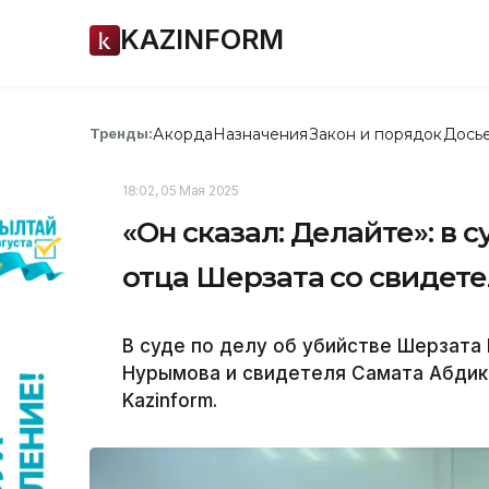
KAZINFORM
Акорда
Назначения
Закон и порядок
Дось
Тренды:
18:02, 05 Мая 2025
«Он сказал: Делайте»: в 
отца Шерзата со свидет
В суде по делу об убийстве Шерзата
Нурымова и свидетеля Самата Абдик
Kazinform.