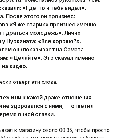
сказали: «Где-то я тебя видел».
а. После этого он произнес:
лова «Я же старик» произнес именно
удет драться молодежь». Лично
л у Нурканата: «Все хорошо?».
атем он (показывает на Самата
ям: «Делайте». Это сказал именно
 на видео.
ски отверг эти слова.
те» и ни к какой драке отношения
 и не здоровался с ними, — ответил
время очной ставки.
ехал к магазину около 00:35, чтобы просто
я Mercedes в тот момент рядом не было —