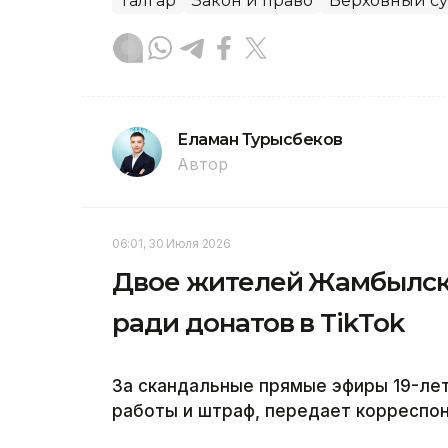
Талгар
Закон и право
Верховный с
Еламан Турысбеков
Автор
06:01, 30 Июля 2026
Двое жителей Жамбылско
ради донатов в TikTok
За скандальные прямые эфиры 19-ле
работы и штраф, передает корреспон