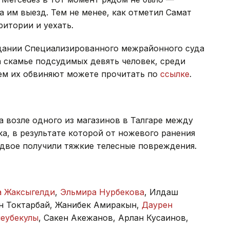
 им выезд. Тем не менее, как отметил Самат
ритории и уехать.
здании Специализированного межрайонного суда
 скамье подсудимых девять человек, среди
ем их обвиняют можете прочитать по
ссылке
.
а возле одного из магазинов в Талгаре между
а, в результате которой от ножевого ранения
 двое получили тяжкие телесные повреждения.
а Жаксыгелди
,
Эльмира Нурбекова
, Илдаш
ан Токтарбай, Жанибек Амиракын,
Даурен
леубекулы
, Сакен Акежанов, Арлан Кусаинов,