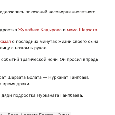
идеозапись показаний несовершеннолетнего
одростка
Жумабике Кадырова
и
мама Шерзата
.
казал
о последних минутах жизни своего сына
улицу с ножом в руках.
событий трагической ночи. Он просил впредь
рат Шерзата Болата — Нурканат Гаипбаев
о время драки.
 дяди подростка Нурканата Гаипбаева.