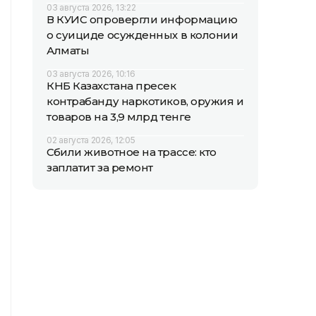
03 августа 2026, 13:22
В КУИС опровергли информацию
о суициде осужденных в колонии
Алматы
03 августа 2026, 10:16
КНБ Казахстана пресек
контрабанду наркотиков, оружия и
товаров на 3,9 млрд тенге
02 августа 2026, 12:05
Сбили животное на трассе: кто
заплатит за ремонт