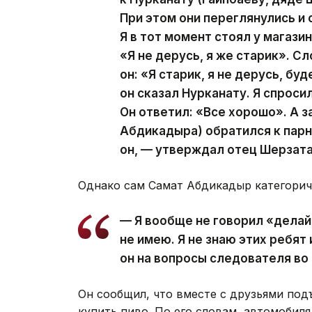
При этом они переглянулись и 
Я в тот момент стоял у магазин
«Я не дерусь, я же старик». С
он: «Я старик, я не дерусь, б
он сказал Нурканату. Я спроси
Он ответил: «Все хорошо». А з
Абдикадыра) обратился к парн
он, — утверждал отец Шерзата
Однако сам Самат Абдикадыр категориче
— Я вообще не говорил «делай
не имею. Я не знаю этих ребят
он на вопросы следователя во 
Он сообщил, что вместе с друзьями подъ
купить пиво. По его словам, автомобил