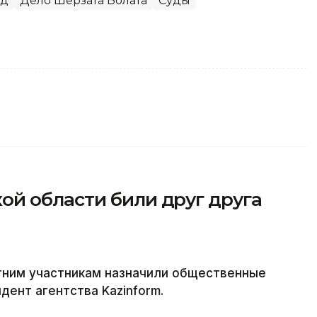
уд
Дело Шерзата Болата
Суды
й области били друг друга
тним участникам назначили общественные
дент агентства Kazinform.