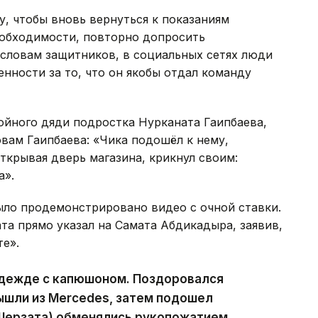
, чтобы вновь вернуться к показаниям
еобходимости, повторно допросить
словам защитников, в социальных сетях люди
енности за то, что он якобы отдал команду
йного дяди подростка Нурканата Гаипбаева,
овам Гаипбаева: «Чика подошёл к нему,
ткрывая дверь магазина, крикнул своим:
а».
ыло продемонстрировано видео с очной ставки.
та прямо указал на Самата Абдикадыра, заявив,
е».
 одежде с капюшоном. Поздоровался
ышли из Mercedes, затем подошел
 Шерзата) обменялись рукопожатием.