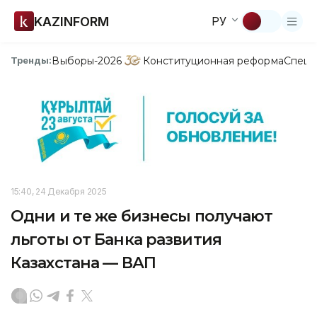
KAZINFORM
РУ
Выборы-2026
Конституционная реформа
Спецп
Тренды:
15:40, 24 Декабря 2025
Одни и те же бизнесы получают
льготы от Банка развития
Казахстана — ВАП