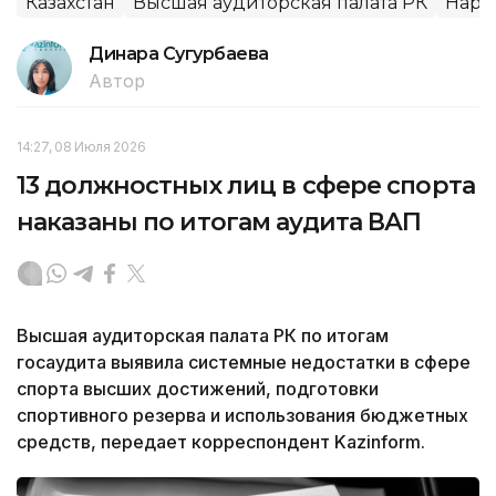
Казахстан
Высшая аудиторская палата РК
Нару
Динара Сугурбаева
Автор
14:27, 08 Июля 2026
13 должностных лиц в сфере спорта
наказаны по итогам аудита ВАП
Высшая аудиторская палата РК по итогам
госаудита выявила системные недостатки в сфере
спорта высших достижений, подготовки
спортивного резерва и использования бюджетных
средств, передает корреспондент Kazinform.