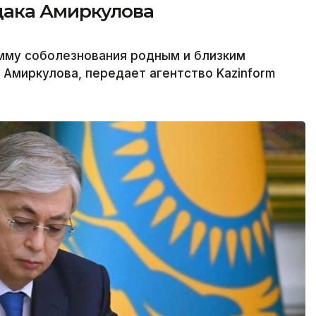
дака Амиркулова
амму соболезнования родным и близким
Амиркулова, передает агентство Kazinform