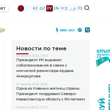
KZ
QZ
РУ
EN
中文
ق ز
ЎЗ
ORT
Новости по теме
07 августа 2026, 20:03
Президент РК выразил
соболезнования в связи с
кончиной режиссера Ардака
Амиркулова
07 августа 2026, 18:50
Одна из главных житниц страны:
Президент поздравил Северо-
Казахстанскую область с 90-летием
05 августа 2026, 17:07