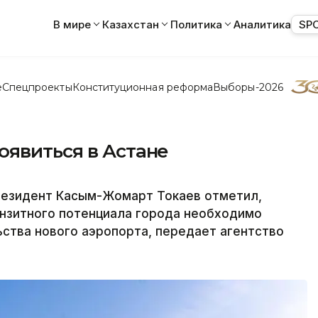
В мире
Казахстан
Политика
Аналитика
SP
е
Спецпроекты
Конституционная реформа
Выборы-2026
оявиться в Астане
резидент Касым-Жомарт Токаев отметил,
анзитного потенциала города необходимо
ства нового аэропорта, передает агентство