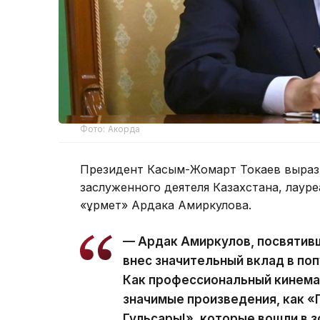
Фото: Акорда
Президент Касым-Жомарт Токаев вырази
заслуженного деятеля Казахстана, лаур
«Құрмет» Ардака Амиркулова.
— Ардак Амиркулов, посвятивш
внес значительный вклад в по
Как профессиональный кинема
значимые произведения, как «
Гульсары!», которые вошли в 