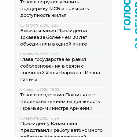
Токаев поручил усилить
поддержку МСБ и повысить
доступность жилья
05 августа 2026, 12:20
Высказывания Президента
Токаева за более чем 30 лет
объединили в одной книге
04 августа 2026, 21:21
Глава государства выразил
соболезнования в связи с
кончиной Халық қаһарманы Ивана
Гапича
04 августа 2026, 18:02
Токаев поздравил Пашиняна с
переназначением на должность
Премьер-министра Армении
03 августа 2026, 15:29
Президенту Казахстана
представили работу автономного
робота на Международной