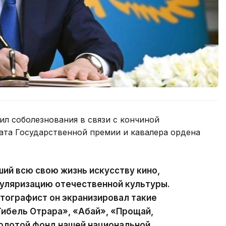
л соболезнования в связи с кончиной
еата Государственной премии и кавалера ордена
ий всю свою жизнь искусству кино,
пуляризацию отечественной культуры.
тографист он экранизировал такие
Гибель Отрара», «Абай», «Прощай,
золотой фонд нашей национальной