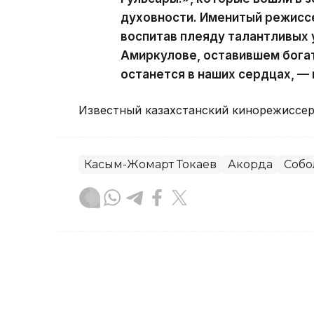
духовности. Именитый режиссе
воспитав плеяду талантливых 
Амиркулове, оставившем богат
останется в наших сердцах, —
Известный казахстанский кинорежиссе
Касым-Жомарт Токаев
Акорда
Собо
Динара Жусупбекова
Автор