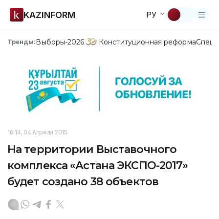
KAZINFORM
РУ
Выборы-2026
Конституционная реформа
Спецп
Тренды:
16:14, 04 Апреля 2015
На территории Выставочного
комплекса «Астана ЭКСПО-2017»
будет создано 38 объектов