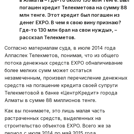
в Алматы – где-то около 130 млн тенге. Был
погашен кредит Телекметова на сумму 88
млн тенге. Этот кредит был погашен из
денег EXPO. В чем я свою вину признаю?
Где-то 130 млн брал на свои нужды», –
расскзал Телекметов.
Согласно материалам суда, в июле 2014 года
Алпаспек Телекметов, понимая, что из общего
потока денежных средств EXPO обналичивание
более мелких сумм может остаться
незамеченным, произвел перечисление денежных
средств на погашение кредита своей супруги
Телекметовой в банке «ЦентрКредит» города
Алматы в сумме 88 миллионов тенге.
Как вы понимаете, это лишь малая часть
растраченных средств, выделенных на
строительство объектов EXPO. Всего же за
период с июля 2014 по май 2015 года