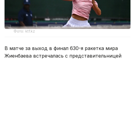
Фото: ktf.kz
В матче за выход в финал 630-я ракетка мира
Жиенбаева встречалась с представительницей
Японии Риной Сайго, занимающей 327-е место в
рейтинге WTA.
Матч продлился два сета и завершился победой
казахстанки со счетом — 6:1, 7:6 (7:5).
Таким образом, Жиенбаева вышла в финал
и за титул турнира поборется с болгарской
теннисисткой Изабеллой Шиниковой (442 WTA).
Как сообщалось ранее, сильнейшие юниоры Азии