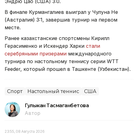
Эндрю Цао (США) 3:0.
В финале Курмангалиев выиграл у Чулуна Не
(Австралия) 3:1, завершив турнир на первом
месте.
Ранее казахстанские спортсмены Кирилл
Герасименко и Искендер Харки
стали
серебряными призерами
международного
турнира по настольному теннису серии WTT
Feeder, который прошел в Ташкенте (Узбекистан).
Спорт
Настольный теннис
США
Гульжан Тасмаганбетова
Автор
23:55, 08 Августа 2026