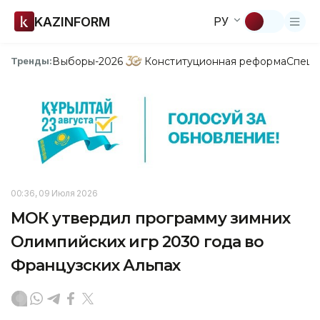
KAZINFORM
РУ
Выборы-2026
Конституционная реформа
Спецп
Тренды:
00:36, 09 Июля 2026
МОК утвердил программу зимних
Олимпийских игр 2030 года во
Французских Альпах