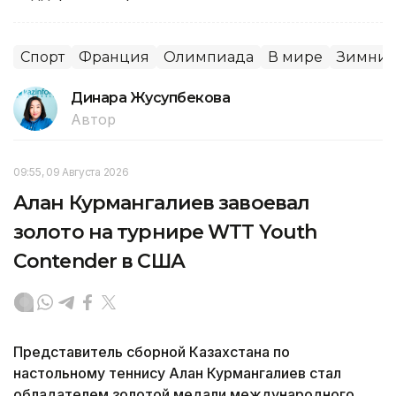
Спорт
Франция
Олимпиада
В мире
Зимние
Динара Жусупбекова
Автор
09:55, 09 Августа 2026
Алан Курмангалиев завоевал
золото на турнире WTT Youth
Contender в США
Представитель сборной Казахстана по
настольному теннису Алан Курмангалиев стал
обладателем золотой медали международного