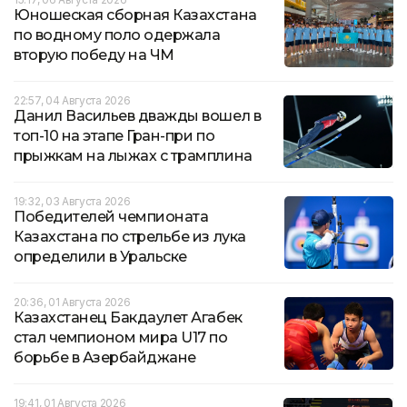
Юношеская сборная Казахстана
по водному поло одержала
вторую победу на ЧМ
22:57, 04 Августа 2026
Данил Васильев дважды вошел в
топ-10 на этапе Гран-при по
прыжкам на лыжах с трамплина
19:32, 03 Августа 2026
Победителей чемпионата
Казахстана по стрельбе из лука
определили в Уральске
20:36, 01 Августа 2026
Казахстанец Бакдаулет Агабек
стал чемпионом мира U17 по
борьбе в Азербайджане
19:41, 01 Августа 2026