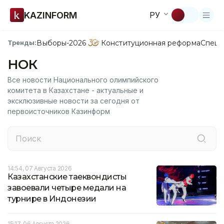
KAZINFORM
РУ
Выборы-2026
Конституционная реформа
Спецп
Тренды:
НОК
Все новости Национального олимпийского
комитета в Казахстане - актуальные и
эксклюзивные новости за сегодня от
первоисточников Казинформ
14:54, 07 Августа 2026
Казахстанские таеквондисты
завоевали четыре медали на
турнире в Индонезии
15:17, 06 Августа 2026