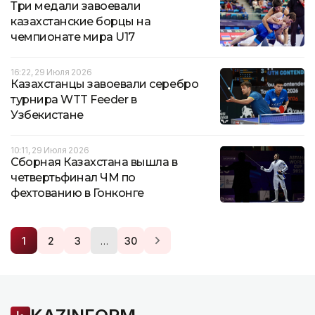
Три медали завоевали
казахстанские борцы на
чемпионате мира U17
16:22, 29 Июля 2026
Казахстанцы завоевали серебро
турнира WTT Feeder в
Узбекистане
10:11, 29 Июля 2026
Сборная Казахстана вышла в
четвертьфинал ЧМ по
фехтованию в Гонконге
…
1
2
3
30