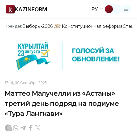
KAZINFORM
РУ
Выборы-2026
Конституционная реформа
Спецп
Тренды:
17:14, 30 Сентября 2025
Маттео Малучелли из «Астаны»
третий день подряд на подиуме
«Тура Лангкави»