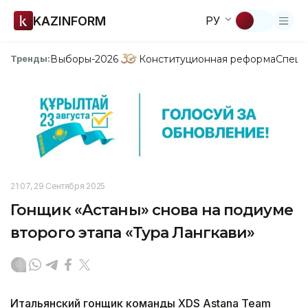
KAZINFORM
РУ
Выборы-2026
Конституционная реформа
Спецп
Тренды:
21:07, 29 Сентября 2025
Гонщик «Астаны» снова на подиуме
второго этапа «Тура Лангкави»
Итальянский гонщик команды XDS Astana Team