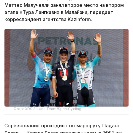
Маттео Малучелли занял второе место на втором
этапе «Тура Лангкави» в Малайзии, передает
корреспондент агентства Kazinform.
Фото: XDS Astana Team/SprintCycling
Соревнование проходило по маршруту Паданг
Бесар — Кепала Батас протяженностью 166,1 км