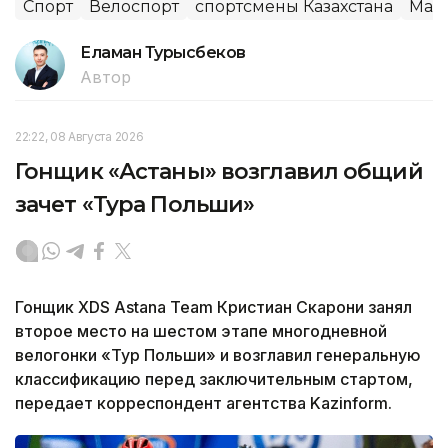
Спорт
Велоспорт
спортсмены Казахстана
Мал
Еламан Турысбеков
Автор
22:22, 08 Августа 2026
Гонщик «Астаны» возглавил общий
зачет «Тура Польши»
Гонщик XDS Astana Team Кристиан Скарони занял
второе место на шестом этапе многодневной
велогонки «Тур Польши» и возглавил генеральную
классификацию перед заключительным стартом,
передает корреспондент агентства Kazinform.