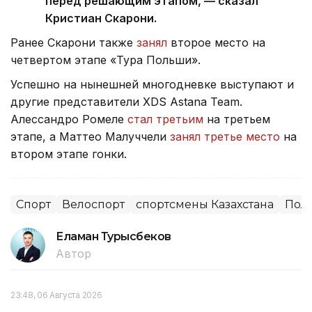
перед решающим этапом, — сказал
Кристиан Скарони.
Ранее Скарони также
занял
второе место на
четвертом этапе «Тура Польши».
Успешно на нынешней многодневке выступают и
другие представители XDS Astana Team.
Алессандро Ромеле
стал третьим
на третьем
этапе, а Маттео Малуччели
занял третье место
на
втором этапе гонки.
Спорт
Велоспорт
спортсмены Казахстана
Пол
Еламан Турысбеков
Автор
23:48, 06 Августа 2026