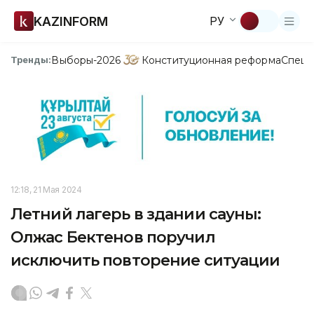
KAZINFORM
РУ
Выборы-2026
Конституционная реформа
Спецп
Тренды:
12:18, 21 Мая 2024
Летний лагерь в здании сауны:
Олжас Бектенов поручил
исключить повторение ситуации