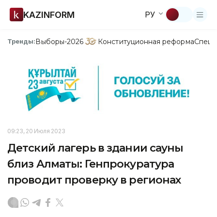
KAZINFORM
РУ
Выборы-2026
Конституционная реформа
Спецп
Тренды:
09:23, 20 Июля 2023
Детский лагерь в здании сауны
близ Алматы: Генпрокуратура
проводит проверку в регионах