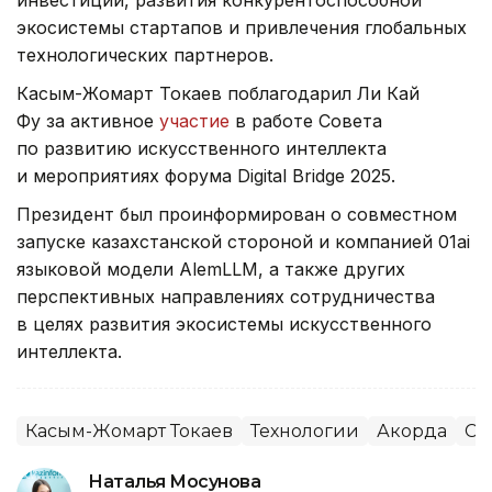
инвестиций, развития конкурентоспособной
экосистемы стартапов и привлечения глобальных
технологических партнеров.
Касым-Жомарт Токаев поблагодарил Ли Кай
Фу за активное
участие
в работе Совета
по развитию искусственного интеллекта
и мероприятиях форума Digital Bridge 2025.
Президент был проинформирован о совместном
запуске казахстанской стороной и компанией 01ai
языковой модели AlemLLM, а также других
перспективных направлениях сотрудничества
в целях развития экосистемы искусственного
интеллекта.
Касым-Жомарт Токаев
Технологии
Акорда
Со
Наталья Мосунова