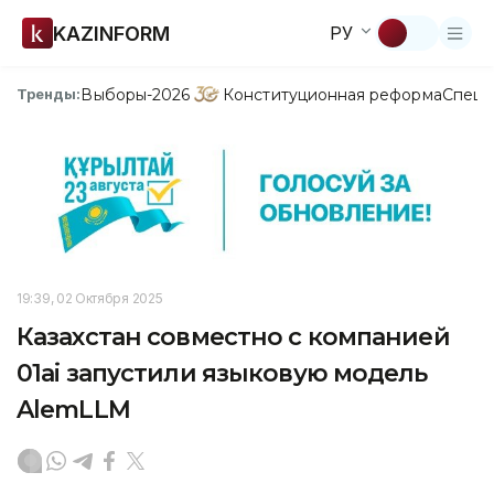
KAZINFORM
РУ
Выборы-2026
Конституционная реформа
Спецп
Тренды:
19:39, 02 Октября 2025
Казахстан совместно с компанией
01ai запустили языковую модель
AlemLLM