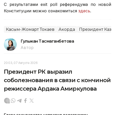
С результатами exit poll референдума по новой
Конституции можно ознакомиться
здесь
.
Касым-Жомарт Токаев
Акорда
Президент Каза
Гульжан Тасмаганбетова
Автор
20:03, 07 Августа 2026
Президент РК выразил
соболезнования в связи с кончиной
режиссера Ардака Амиркулова
Глава государства направил телеграмму