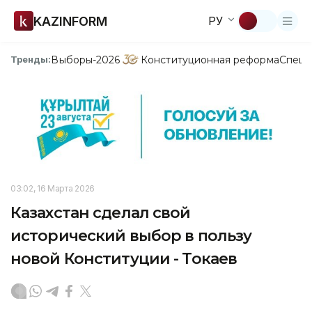
KAZINFORM
РУ
Выборы-2026
Конституционная реформа
Спецп
Тренды:
03:02, 16 Марта 2026
Казахстан сделал свой
исторический выбор в пользу
новой Конституции - Токаев