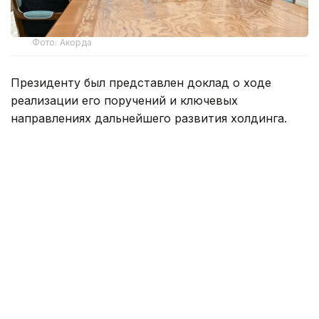
Фото: Акорда
Президенту был представлен доклад о ходе
реализации его поручений и ключевых
направлениях дальнейшего развития холдинга.
Рустам Карагойшин проинформировал о том, что
инвестиционный и кредитный портфели достигли
14,3 трлн тенге с прогнозом роста до 16,5 трлн
тенге, при этом чистая прибыль сохраняется
на уровне свыше 400 млрд тенге ежегодно.
По итогам 2025 года за счет поддержки холдинга
77,5 тыс. семей обеспечено жильем, в том числе
11,6 тыс. очередников.