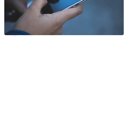
Фото: pixabay
Несмотря на ограничения, введенные в последние
годы, телефонный спам по-прежнему остается
распространенной проблемой во Франции. Новые
нормы, поддержанные правительством
президента Эмманюэля Макрона, значительно
ужесточают требования к компаниям.
Теперь организации смогут звонить
потенциальным клиентам только в том случае,
если человек заранее дал на это согласие. При
этом разрешение можно будет в любой момент
отозвать.