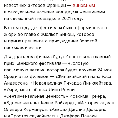
известных актеров Франции —
виновным
в сексуальном насилии над двумя женщинами
на съемочной площадке в 2021 году.
В этом году для фестиваля было сформировано
жюри во главе с Жюльет Бинош, которое
и примет решение о присуждении Золотой
пальмовой ветви.
Двадцать два фильма будут бороться за главный
приз Каннского фестиваля — «Золотую
пальмовую ветвь», которая будет вручена 24 мая.
Среди этих фильмов — «Финикийский план» Уэса
Андерсона, «Новая волна» Ричарда Линклейтера,
«Умри, моя любовь» Линн Рэмси,
«Сентиментальная ценность» Иоахима Триера,
«Вдохновитель» Келли Райхардт, «История звука»
Оливера Хермануса, «Альфа» Джулии Дюкорно
и «Простая случайность» Джафара Панахи.