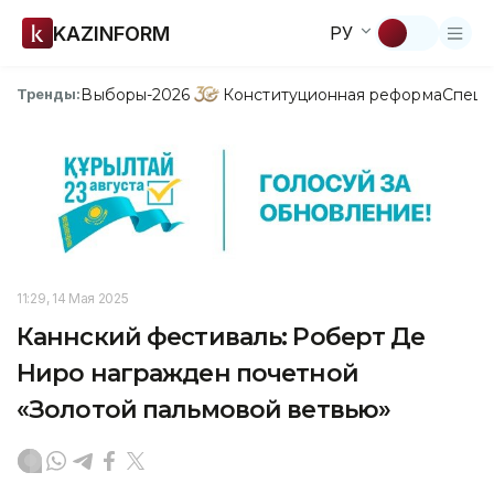
KAZINFORM
РУ
Выборы-2026
Конституционная реформа
Спецп
Тренды:
11:29, 14 Мая 2025
Каннский фестиваль: Роберт Де
Ниро награжден почетной
«Золотой пальмовой ветвью»