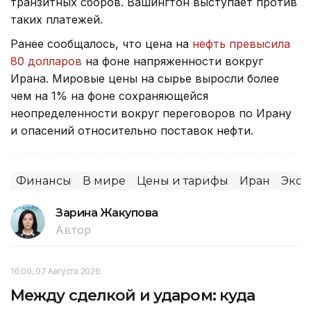
транзитных сборов. Вашингтон выступает против
таких платежей.
Ранее сообщалось, что цена на
нефть превысила
80 долларов
на фоне напряженности вокруг
Ирана. Мировые цены на сырье выросли более
чем на 1% на фоне сохраняющейся
неопределенности вокруг переговоров по Ирану
и опасений относительно поставок нефти.
Финансы
В мире
Цены и тарифы
Иран
Экон
Зарина Жакупова
Автор
16:00, 07 Августа 2026
Между сделкой и ударом: куда