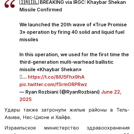
🇮🇷🇮🇱 BREAKING via IRGC: Khaybar Shekan
Missile Confirmed
We launched the 20th wave of «True Promise
3» operation by firing 40 solid and liquid fuel
missiles
In this operation, we used for the first time the
third-generation multi-warhead ballistic
missile «Khaybar Shekan»
…
https://t.co/8IU5Fhx9hA
pic.twitter.com/f5rmORPRwz
— Ryan Rozbiani (@RyanRozbiani)
June 22,
2025
Удары также затронули жилые районы в Тель-
Авиве, Нес-Ционе и Хайфе.
Израильское министерство здравоохранения