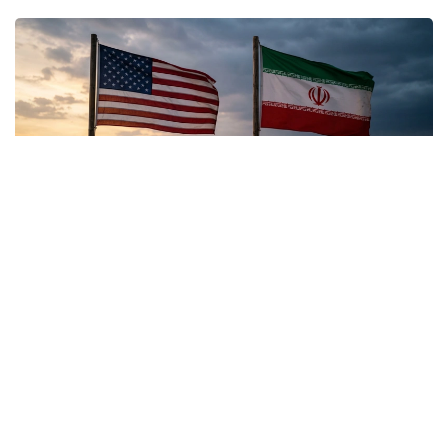
Коллаж: Kazinform / ИИ
Трамп как главный источник сигналов о
переговорах
Ситуация вокруг очень напряженных отношений
между США и Ираном в начале августа явно не