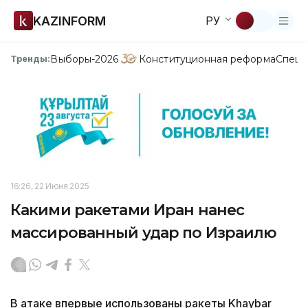
KAZINFORM
РУ
Выборы-2026
Конституционная реформа
Спецп
Тренды:
16:26, 22 Июня 2025
Какими ракетами Иран нанес
массированный удар по Израилю
В атаке впервые использованы ракеты Khaybar