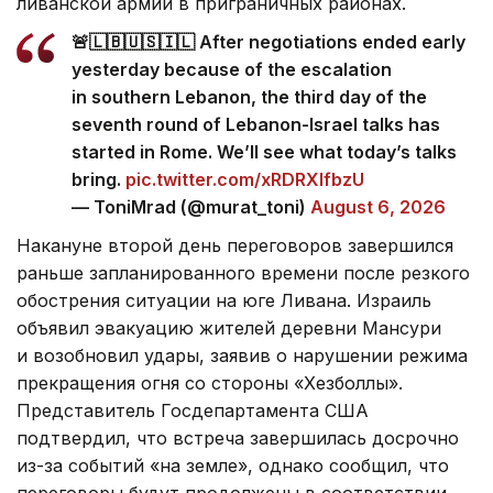
ливанской армии в приграничных районах.
🚨🇱🇧🇺🇸🇮🇱 After negotiations ended early
yesterday because of the escalation
in southern Lebanon, the third day of the
seventh round of Lebanon-Israel talks has
started in Rome. We’ll see what today’s talks
bring.
pic.twitter.com/xRDRXlfbzU
— ToniMrad (@murat_toni)
August 6, 2026
Накануне второй день переговоров завершился
раньше запланированного времени после резкого
обострения ситуации на юге Ливана. Израиль
объявил эвакуацию жителей деревни Мансури
и возобновил удары, заявив о нарушении режима
прекращения огня со стороны «Хезболлы».
Представитель Госдепартамента США
подтвердил, что встреча завершилась досрочно
из-за событий «на земле», однако сообщил, что
переговоры будут продолжены в соответствии