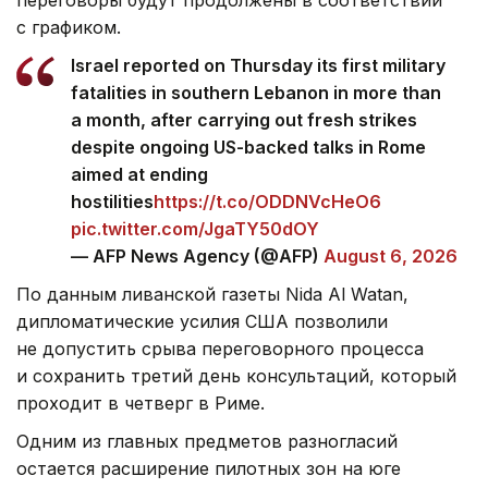
с графиком.
Israel reported on Thursday its first military
fatalities in southern Lebanon in more than
a month, after carrying out fresh strikes
despite ongoing US-backed talks in Rome
aimed at ending
hostilities
https://t.co/ODDNVcHeO6
pic.twitter.com/JgaTY50dOY
— AFP News Agency (@AFP)
August 6, 2026
По данным ливанской газеты Nida Al Watan,
дипломатические усилия США позволили
не допустить срыва переговорного процесса
и сохранить третий день консультаций, который
проходит в четверг в Риме.
Одним из главных предметов разногласий
остается расширение пилотных зон на юге