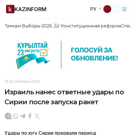
KAZINFORM
РУ
Выборы-2026
Конституционная реформа
Спецп
Тренды:
15:40, 04 Июня 2025
Израиль нанес ответные удары по
Сирии после запуска ракет
Удары по югу Сирии прервали период