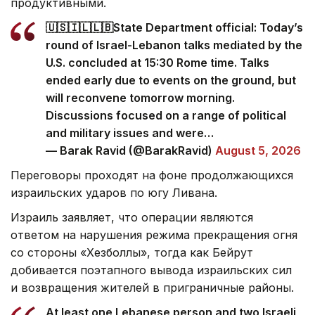
продуктивными.
🇺🇸🇮🇱🇱🇧State Department official: Today’s
round of Israel-Lebanon talks mediated by the
U.S. concluded at 15:30 Rome time. Talks
ended early due to events on the ground, but
will reconvene tomorrow morning.
Discussions focused on a range of political
and military issues and were…
— Barak Ravid (@BarakRavid)
August 5, 2026
Переговоры проходят на фоне продолжающихся
израильских ударов по югу Ливана.
Израиль заявляет, что операции являются
ответом на нарушения режима прекращения огня
со стороны «Хезболлы», тогда как Бейрут
добивается поэтапного вывода израильских сил
и возвращения жителей в приграничные районы.
At least one Lebanese person and two Israeli