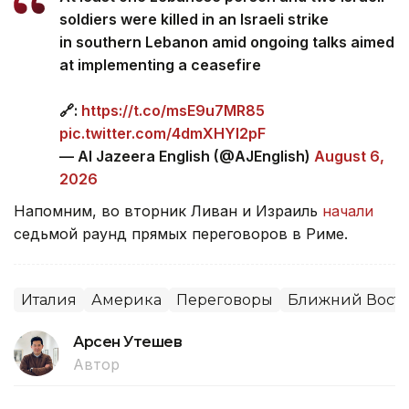
soldiers were killed in an Israeli strike
in southern Lebanon amid ongoing talks aimed
at implementing a ceasefire
🔗:
https://t.co/msE9u7MR85
pic.twitter.com/4dmXHYl2pF
— Al Jazeera English (@AJEnglish)
August 6,
2026
Напомним, во вторник Ливан и Израиль
начали
седьмой раунд прямых переговоров в Риме.
Италия
Америка
Переговоры
Ближний Вост
Арсен Утешев
Автор