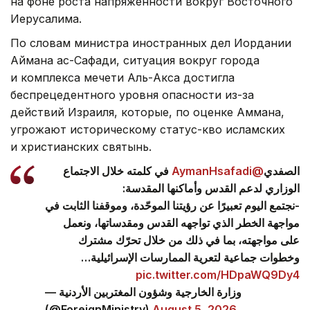
на фоне роста напряженности вокруг Восточного
Иерусалима.
По словам министра иностранных дел Иордании
Аймана ас-Сафади, ситуация вокруг города
и комплекса мечети Аль-Акса достигла
беспрецедентного уровня опасности из-за
действий Израиля, которые, по оценке Аммана,
угрожают историческому статус-кво исламских
и христианских святынь.
في كلمته خلال الاجتماع
@AymanHsafadi
الصفدي
الوزاري لدعم القدس وأماكنها المقدسة:
-نجتمع اليوم تعبيرًا عن رؤيتنا الموحّدة، وموقفنا الثابت في
مواجهة الخطر الذي تواجهه القدس ومقدساتها، ونعمل
على مواجهته، بما في ذلك من خلال تحرّك مشترك
وخطوات جماعية لتعرية الممارسات الإسرائيلية…
pic.twitter.com/HDpaWQ9Dy4
— وزارة الخارجية وشؤون المغتربين الأردنية
(@ForeignMinistry)
August 5, 2026