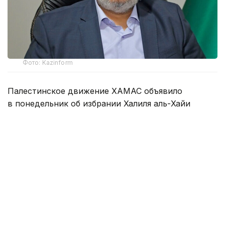
Фото: Kazinform
Палестинское движение ХАМАС объявило
в понедельник об избрании Халиля аль-Хайи
главой политического бюро. Об этом
сообщается
в заявлении движения.
Халиль аль-Хайя сменил Яхью Синвара, погибшего
в октябре 2024 года в ходе боевых действий
с израильскими военными в секторе Газа.
До избрания аль-Хайя возглавлял руководство
ХАМАС в секторе Газа и выступал главным
переговорщиком движения на непрямых
переговорах о прекращении огня и обмене