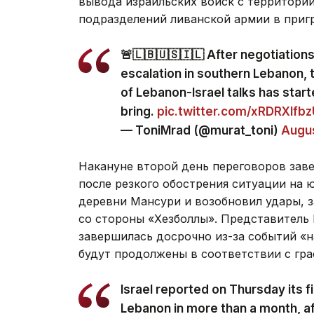
вывода израильских войск с территори
подразделений ливанской армии в приг
🚨🇱🇧🇺🇸🇮🇱 After negotiation
escalation in southern Lebanon, 
of Lebanon-Israel talks has start
bring.
pic.twitter.com/xRDRXlfb
— ToniMrad (@murat_toni)
Augus
Накануне второй день переговоров зав
после резкого обострения ситуации на 
деревни Мансури и возобновил удары, 
со стороны «Хезболлы». Представитель
завершилась досрочно из-за событий «н
будут продолжены в соответствии с гра
Israel reported on Thursday its fir
Lebanon in more than a month, af