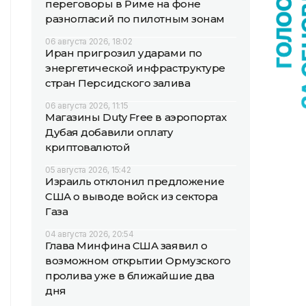
переговоры в Риме на фоне
разногласий по пилотным зонам
06 августа 2026, 18:02
Иран пригрозил ударами по
энергетической инфраструктуре
стран Персидского залива
06 августа 2026, 11:15
Магазины Duty Free в аэропортах
Дубая добавили оплату
криптовалютой
05 августа 2026, 15:42
Израиль отклонил предложение
США о выводе войск из сектора
Газа
04 августа 2026, 20:54
Глава Минфина США заявил о
возможном открытии Ормузского
пролива уже в ближайшие два
дня