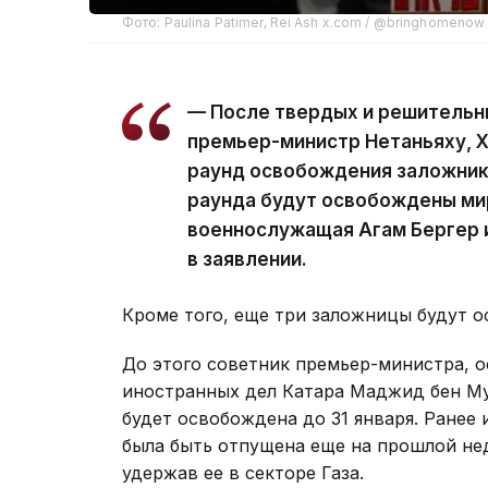
Фото: Paulina Patimer, Rei Ash x.com / @bringhomenow
— После твердых и решительн
премьер-министр Нетаньяху, 
раунд освобождения заложников
раунда будут освобождены ми
военнослужащая Агам Бергер 
в заявлении.
Кроме того, еще три заложницы будут о
До этого советник премьер-министра, 
иностранных дел Катара Маджид бен Му
будет освобождена до 31 января. Ранее 
была быть отпущена еще на прошлой не
удержав ее в секторе Газа.