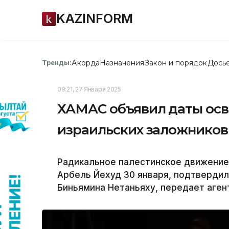
KAZINFORM
Акорда
Назначения
Закон и порядок
Дось
Тренды:
09:21, 27 Января 2025
ХАМАС объявил даты ос
израильских заложников
Радикальное палестинское движени
Арбель Йехуд 30 января, подтверди
Биньямина Нетаньяху, передает аген