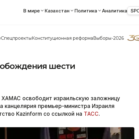
В мире
Казахстан
Политика
Аналитика
SP
е
Спецпроекты
Конституционная реформа
Выборы-2026
вобождения шести
е ХАМАС освободит израильскую заложницу
ла канцелярия премьер-министра Израиля
тство Kazinform со ссылкой на
ТАСС
.