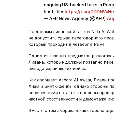
ongoing US-backed talks in Rom
hostilities
https://t.co/ODDNVcH
— AFP News Agency (@AFP)
Aug
По данным ливанской газеты Nida Al Wa
не допустить срыва переговорного проц
который проходит в четверг в Риме.
Одним из главных предметов разногласи
Ливана, которые должны поэтапно пере
вывода израильских войск.
Как сообщает Asharq Al-Awsat, Ливан п
Хиам и Бинт-Жбейль, однако стороны по
нерешенными остаются вопросы провер
частной собственности и демонтажа и
Вместе с тем американская сторона оце