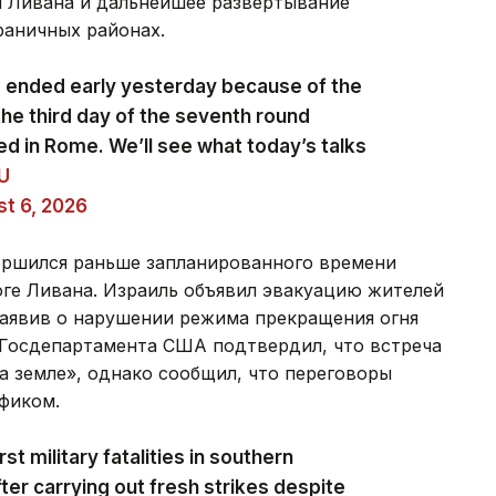
и Ливана и дальнейшее развертывание
раничных районах.
s ended early yesterday because of the
the third day of the seventh round
ed in Rome. We’ll see what today’s talks
zU
t 6, 2026
ершился раньше запланированного времени
юге Ливана. Израиль объявил эвакуацию жителей
заявив о нарушении режима прекращения огня
 Госдепартамента США подтвердил, что встреча
а земле», однако сообщил, что переговоры
фиком.
st military fatalities in southern
ter carrying out fresh strikes despite