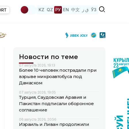
KZ
QZ
РУ
EN
中文
ق ز
ЎЗ
ORT
Новости по теме
07 августа 2026, 19:13
Более 10 человек пострадали при
взрыве микроавтобуса под
Дамаском
07 августа 2026, 19:05
Турция, Саудовская Аравия и
Пакистан подписали оборонное
соглашение
06 августа 2026, 20:56
Израиль и Ливан продолжили