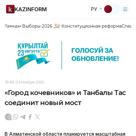
KAZINFORM
РУ
Выборы-2026
Конституционная реформа
Спецп
Тренды:
16:48, 03 Ноября 2025
«Город кочевников» и Танбалы Тас
соединит новый мост
В Алматинской области планируется масштабная