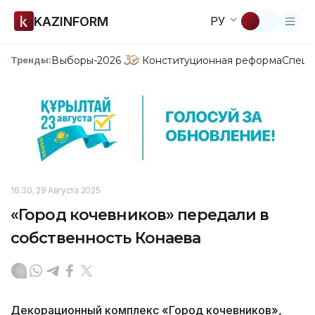
KAZINFORM
РУ
Выборы-2026
Конституционная реформа
Спецп
Тренды:
16:30, 29 Августа 2025
«Город кочевников» передали в
собственность Конаева
Декорационный комплекс «Город кочевников»,