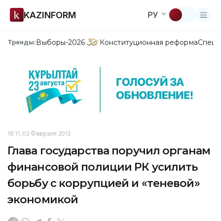
KAZINFORM
РУ
Выборы-2026
Конституционная реформа
Спецп
Тренды:
16:11, 02 Февраля 2012
Глава государства поручил органам
финансовой полиции РК усилить
борьбу с коррупцией и «теневой»
экономикой