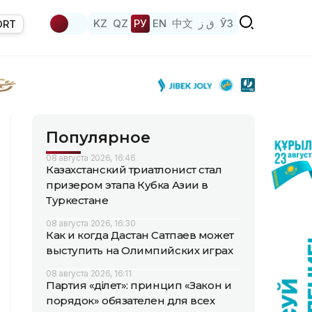
KZ
QZ
РУ
EN
中文
ق ز
ЎЗ
ORT
Популярное
08 августа 2026, 16:46
Казахстанский триатлонист стал
призером этапа Кубка Азии в
Туркестане
08 августа 2026, 16:30
Как и когда Дастан Сатпаев может
выступить на Олимпийских играх
08 августа 2026, 16:11
Партия «Әділет»: принцип «Закон и
порядок» обязателен для всех