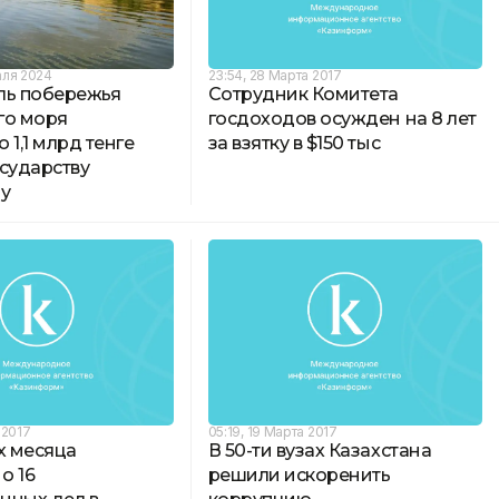
аля 2024
23:54, 28 Марта 2017
ль побережья
Сотрудник Комитета
го моря
госдоходов осужден на 8 лет
 1,1 млрд тенге
за взятку в $150 тыс
сударству
ау
 2017
05:19, 19 Марта 2017
х месяца
В 50-ти вузах Казахстана
о 16
решили искоренить