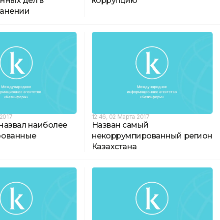
нных дел в
коррупцию
ранении
 2017
12:46, 02 Марта 2017
назвал наиболее
Назван самый
рованные
некоррумпированный регион
Казахстана