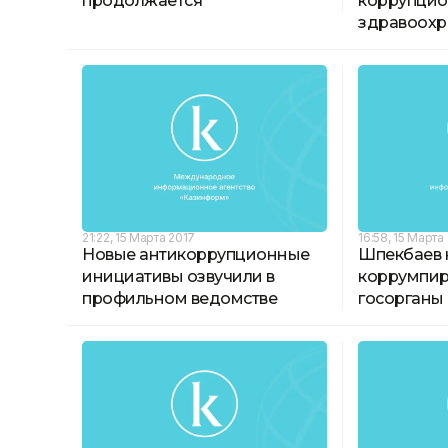
продолжается
коррупцио
здравоох
21:22, 15 Марта 2017
16:58, 15 Марта
Новые антикоррупционные
Шпекбаев 
инициативы озвучили в
коррумпи
профильном ведомстве
госорганы