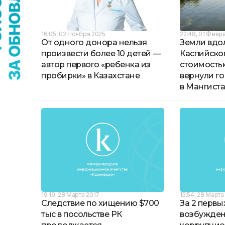
16:05, 02 Ноября 2025
22:48, 01 Февр
От одного донора нельзя
Земли вдо
произвести более 10 детей —
Каспийско
автор первого «ребенка из
стоимостью
пробирки» в Казахстане
вернули го
в Мангист
19:19, 28 Марта 2017
15:54, 28 Марта
Следствие по хищению $700
За 2 первы
тыс в посольстве РК
возбужден