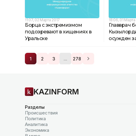
11:07, 02 Марта 2017
18:06, 01 Марта
Борца с экстремизмом
Главврач 
подозревают в хищениях в
Кызылорди
Уральске
осужден за
…
1
2
3
278
KAZINFORM
Разделы
Происшествия
Политика
Аналитика
Экономика
В мире