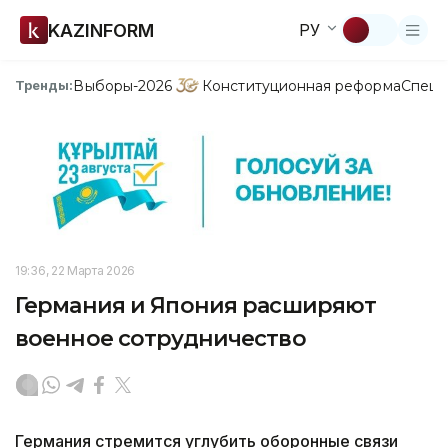
KAZINFORM
РУ
Выборы-2026
Конституционная реформа
Спецп
Тренды:
19:36, 22 Марта 2026
Германия и Япония расширяют
военное сотрудничество
Германия стремится углубить оборонные связи