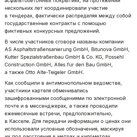
асфальтобетонных покрытиях, на протяжении
нескольких лет координировали участие
в тендерах, фактически распределяя между собой
государственные контракты с помощью
фиктивных конкурсных предложений.
В числе участников сговора названы компании
AS Asphaltstraßensanierung GmbH, Bitunova GmbH,
Kutter Spezialstraßenbau GmbH & Co. KG, Possehl
Construction GmbH, Alles für den Bau GmbH,
а также Otto Alte-Teigeler GmbH.
Как сообщили в антимонопольном ведомстве,
участники картеля обменивались
зашифрованными сообщениями по электронной
почте и в мессенджерах, а также проводили
ежемесячные встречи, предположительно,
в Касселе. Для передачи информации о ценах они
использовали условные обозначения, маскируя
их под расстояния в метрах и километрах,