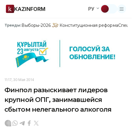
KAZINFORM
РУ
Выборы-2026
Конституционная реформа
Спецп
Тренды:
11:17, 30 Мая 2014
Финпол разыскивает лидеров
крупной ОПГ, занимавшейся
сбытом нелегального алкоголя