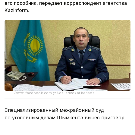
его пособник, передает корреспондент агентства
Kazinform.
Фото: facebook.com @Adal.advokat.kensesi
Специализированный межрайонный суд
по уголовным делам Шымкента вынес приговор
бывшему начальнику управления полиции Аль-
Фарабийского района Батыру Мирзакельдиеву