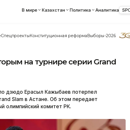
В мире
Казахстан
Политика
Аналитика
SP
е
Спецпроекты
Конституционная реформа
Выборы-2026
торым на турнире серии Grand
по дзюдо Ерасыл Кажыбаев потерпел
and Slam в Астане. Об этом передает
ый олимпийский комитет РК.