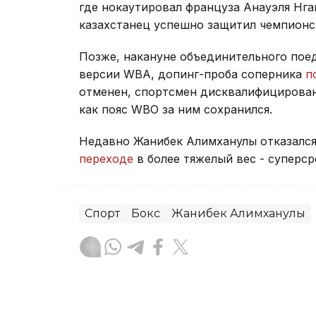
где нокаутировал француза Анауэля Нга
казахстанец успешно защитил чемпионс
Позже, накануне объединительного пое
версии WBA, допинг-проба соперника
п
отменен, спортсмен дисквалифицирован 
как пояс WBO за ним сохранился.
Недавно Жанибек Алимханулы отказался
переходе
в более тяжелый вес - суперср
Спорт
Бокс
Жанибек Алимханулы
Жанар Альжанова