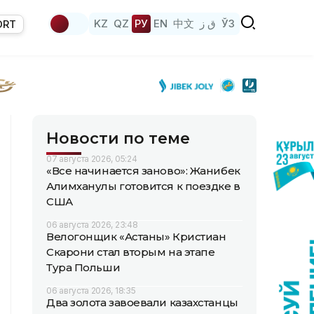
KZ
QZ
РУ
EN
中文
ق ز
ЎЗ
ORT
Новости по теме
07 августа 2026, 05:24
«Все начинается заново»: Жанибек
Алимханулы готовится к поездке в
США
06 августа 2026, 23:48
Велогонщик «Астаны» Кристиан
Скарони стал вторым на этапе
Тура Польши
06 августа 2026, 18:35
Два золота завоевали казахстанцы