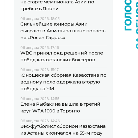
на старте чемпионата Азии по
гребле в Япони
06 августа 2026, 18:05
Сильнейшие юниоры Азии
сыграют в Алматы за шанс попасть
на «Ролан Гаррос»
06 августа 2026, 17:16
WBC принял ряд решений после
побед казахстанских боксеров
06 августа 2026, 15:17
Юношеская сборная Казахстана по
водному поло одержала вторую
победу на ЧМ
06 августа 2026, 14:55
Елена Рыбакина вышла в третий
круг WTA 1000 в Торонто
06 августа 2026, 14:46
Экс-футболист сборной Казахстана
из Астаны скончался на 55-м году