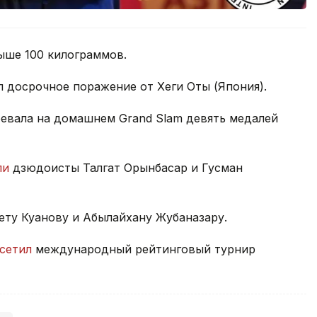
ыше 100 килограммов.
 досрочное поражение от Хеги Оты (Япония).
оевала на домашнем Grand Slam девять медалей
ли
дзюдоисты Талгат Орынбасар и Гусман
ету Куанову и Абылайхану Жубаназару.
сетил
международный рейтинговый турнир