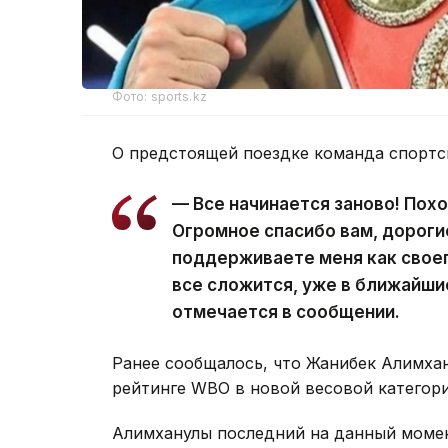
Фото: sports.kz
О предстоящей поездке команда спорт
— Все начинается заново! Пох
Огромное спасибо вам, дороги
поддерживаете меня как своег
все сложится, уже в ближайши
отмечается в сообщении.
Ранее сообщалось, что Жанибек Алимха
рейтинге WBO в новой весовой категори
Алимханулы последний на данный момент