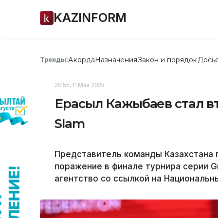
KAZINFORM
Акорда
Назначения
Закон и порядок
Дось
Тренды:
20:55, 11 Мая 2025
Ерасыл Кажыбаев стал в
Slam
Представитель команды Казахстана 
поражение в финале турнира серии Gr
агентство со ссылкой на Национальн