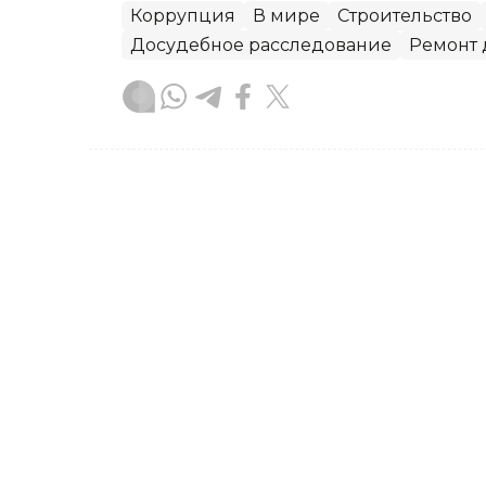
Коррупция
В мире
Строительство
Досудебное расследование
Ремонт 
Зарина Жакупова
Автор
20:13, 22 Июля 2026
Экс-начальника управл
осудили на шесть лет и 
Бывшего начальника районного упра