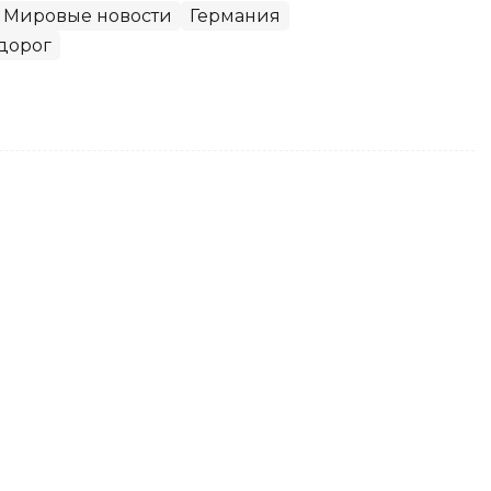
Мировые новости
Германия
дорог
ения полиции Шымкента
лишили звания
вления полиции Батыра Мирзакельдиева