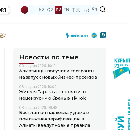
KZ
QZ
РУ
EN
中文
ق ز
ЎЗ
ORT
Новости по теме
08 августа 2026, 10:18
Алматинцы получили госгранты
на запуск новых бизнес-проектов
08 августа 2026, 10:00
Жителя Тараза арестовали за
нецензурную брань в TikTok
08 августа 2026, 09:48
Бесплатная парковка у дома и
поминутная тарификация: в
Алматы введут новые правила