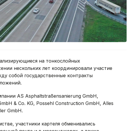
иализирующиеся на тонкослойных
жении нескольких лет координировали участие
жду собой государственные контракты
ложений.
пании AS Asphaltstraßensanierung GmbH,
GmbH & Co. KG, Possehl Construction GmbH, Alles
eler GmbH.
стве, участники картеля обменивались
онной почте и в мессенджерах, а также