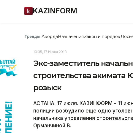
KAZINFORM
Акорда
Назначения
Закон и порядок
Дось
Тренды:
10:35, 17 Июля 2013
Экс-заместитель началь
строительства акимата 
розыск
АСТАНА. 17 июля. КАЗИНФОРМ - 11 ию
полиции возбудило еще одно уголов
начальника управления строительст
Орманчиной В.