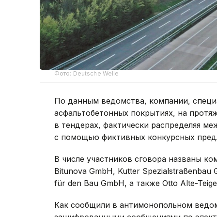
Фото: Deutsche Welle
По данным ведомства, компании, спец
асфальтобетонных покрытиях, на протя
в тендерах, фактически распределяя ме
с помощью фиктивных конкурсных пред
В числе участников сговора названы ком
Bitunova GmbH, Kutter Spezialstraßenbau 
für den Bau GmbH, а также Otto Alte-Teig
Как сообщили в антимонопольном ведом
зашифрованными сообщениями по электр